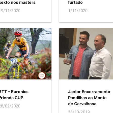
sexto nos masters
furtado
19/11/2020
1/11/2020
BTT - Euronics
Jantar Encerramento
Friends CUP
Pandilhas ao Monte
de Carvalhosa
28/02/2020
26/10/2019