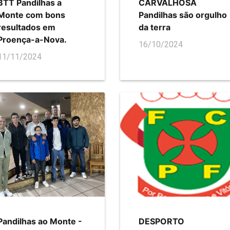
BTT Pandilhas a
CARVALHOSA
Monte com bons
Pandilhas são orgulho
resultados em
da terra
Proença-a-Nova.
16/10/2024
11/11/2024
Pandilhas ao Monte -
DESPORTO