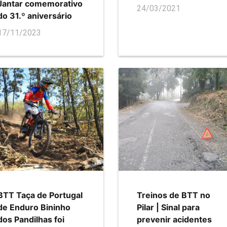
Jantar comemorativo
24/03/2021
do 31.º aniversário
17/11/2023
BTT Taça de Portugal
Treinos de BTT no
de Enduro Bininho
Pilar | Sinal para
dos Pandilhas foi
prevenir acidentes