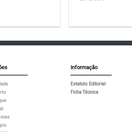
ões
Informação
dade
Estatuto Editorial
rto
Ficha Técnica
que
al
esias
pio