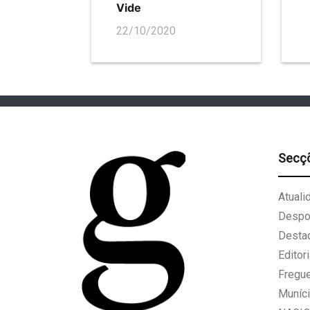
Vide
22/10/2020
Secç
Atuali
Despo
Desta
Editori
Fregu
Muníci