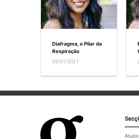
Diafragma, o Pilar da
Respiração
29/01/2021
Secç
Atuali