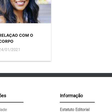
RELAÇAO COM O
CORPO
24/01/2021
ões
Informação
dade
Estatuto Editorial