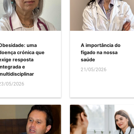
Obesidade: uma
A importância do
doença crónica que
fígado na nossa
exige resposta
saúde
integrada e
21/05/2026
multidisciplinar
23/05/2026