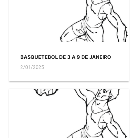
BASQUETEBOL DE 3 A 9 DE JANEIRO
2/01/2025