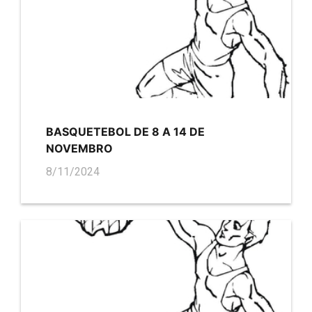
BASQUETEBOL DE 8 A 14 DE
NOVEMBRO
8/11/2024