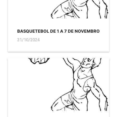
BASQUETEBOL DE 1 A 7 DE NOVEMBRO
31/10/2024