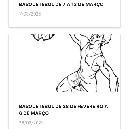
BASQUETEBOL DE 7 A 13 DE MARÇO
7/03/2025
BASQUETEBOL DE 28 DE FEVEREIRO A
6 DE MARÇO
28/02/2025