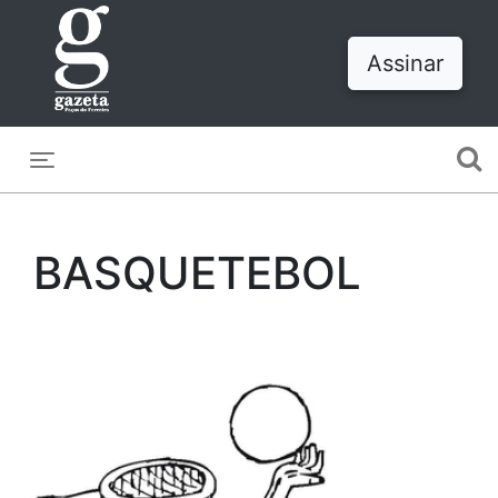
Assinar
Toggle navigation
BASQUETEBOL