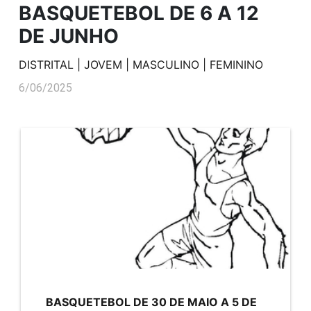
BASQUETEBOL DE 6 A 12
DE JUNHO
DISTRITAL | JOVEM | MASCULINO | FEMININO
6/06/2025
BASQUETEBOL DE 30 DE MAIO A 5 DE