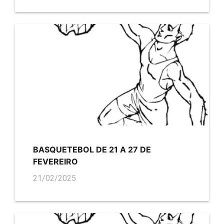
BASQUETEBOL DE 21 A 27 DE
FEVEREIRO
21/02/2025