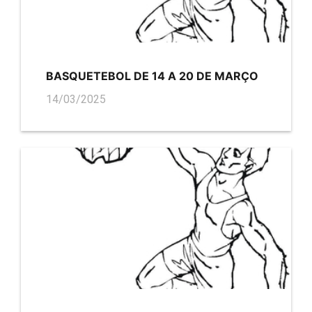
BASQUETEBOL DE 14 A 20 DE MARÇO
14/03/2025