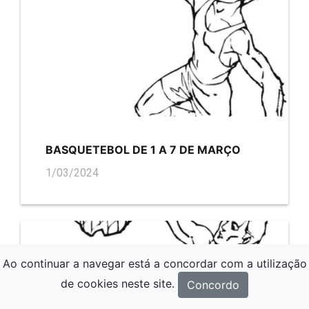
BASQUETEBOL DE 1 A 7 DE MARÇO
1/03/2024
Ao continuar a navegar está a concordar com a utilização
de cookies neste site.
Concordo