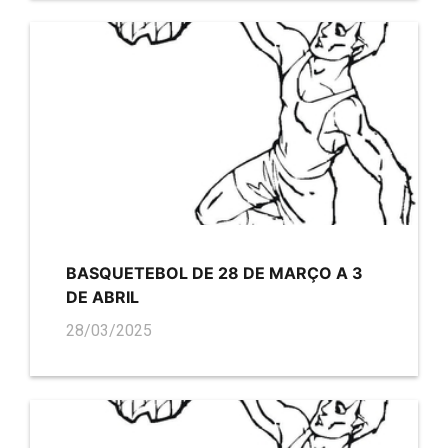
BASQUETEBOL DE 28 DE MARÇO A 3
DE ABRIL
28/03/2025