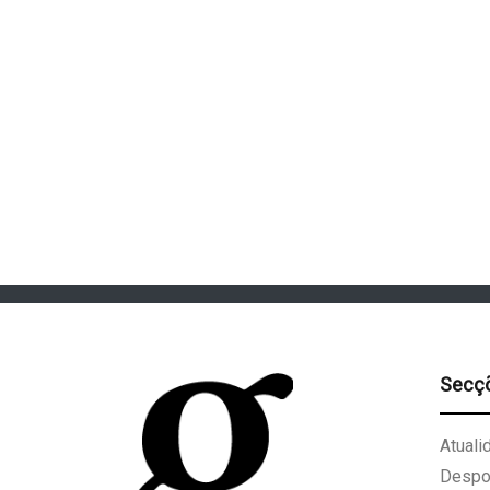
Secç
Atuali
Despo