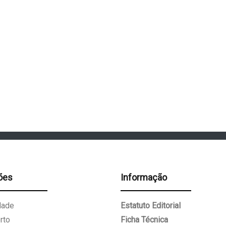
ões
Informação
dade
Estatuto Editorial
rto
Ficha Técnica