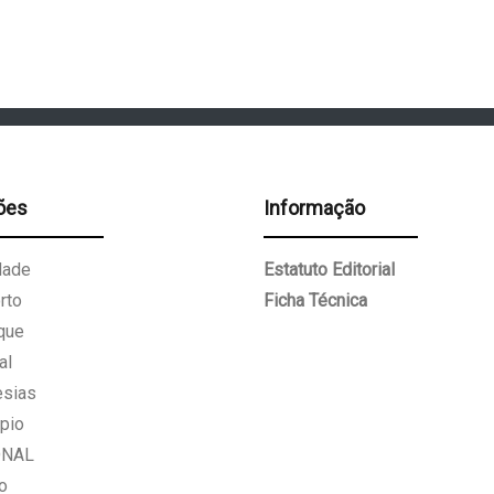
ões
Informação
dade
Estatuto Editorial
rto
Ficha Técnica
que
al
esias
pio
ONAL
o