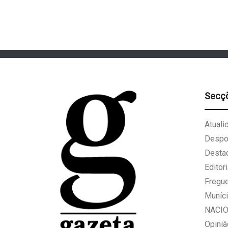
Secç
Atuali
Despo
Desta
Editori
Fregu
Muníci
NACI
Opiniã