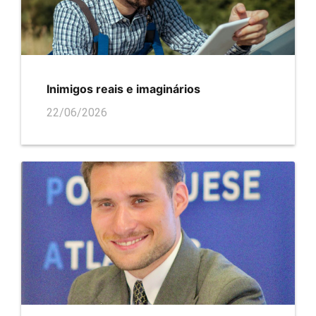
Ini­mi­gos reais e ima­gi­ná­rios
22/06/2026