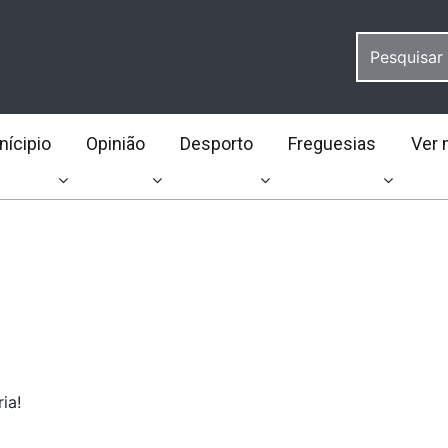
ícipio
Opinião
Desporto
Freguesias
Ver 
ia!