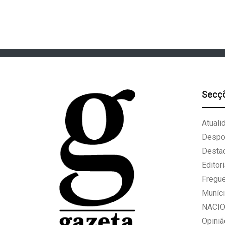
Secç
Atuali
Despo
Desta
Editori
Fregu
Muníci
NACI
Opiniã