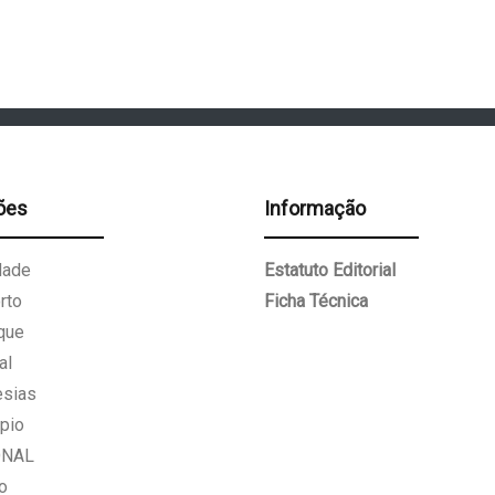
ões
Informação
dade
Estatuto Editorial
rto
Ficha Técnica
que
al
esias
pio
ONAL
o