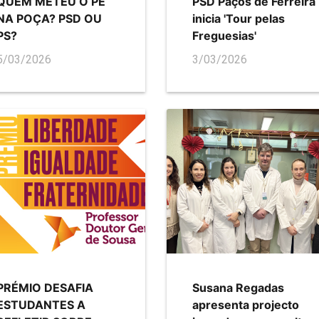
QUEM METEU O PÉ
PSD Paços de Ferreira
NA POÇA? PSD OU
inicia 'Tour pelas
PS?
Freguesias'
5/03/2026
3/03/2026
PRÉMIO DESAFIA
Susana Regadas
ESTUDANTES A
apresenta projecto