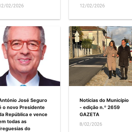
12/02/2026
12/02/2026
António José Seguro
Notícias do Município
é o novo Presidente
- edição n.º 2659
da República e vence
GAZETA
em todas as
8/02/2026
freguesias do