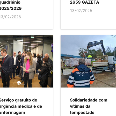
quadriénio
2659 GAZETA
2025/2029
13/02/2026
13/02/2026
Serviço gratuito de
Solidariedade com
urgência médica e de
vítimas da
enfermagem
tempestade