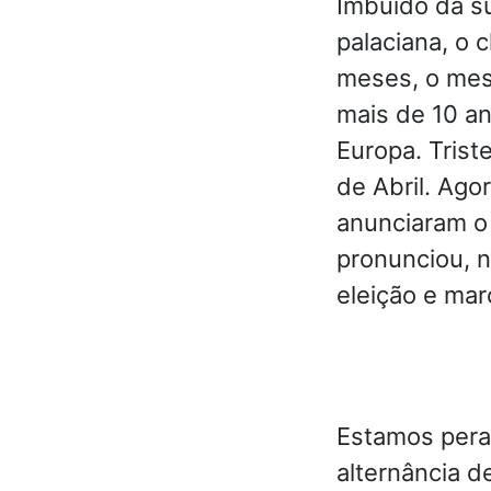
Imbuído da su
palaciana, o 
meses, o mes
mais de 10 an
Europa. Trist
de Abril. Ago
anunciaram o 
pronunciou, 
eleição e mar
Estamos peran
alternância d