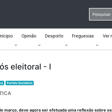
ícipio
Opinião
Desporto
Freguesias
Ver 
s eleitoral - I
ica
Partido Socialista
TICA
de março, deve agora ser efetuada uma reflexão sobre os