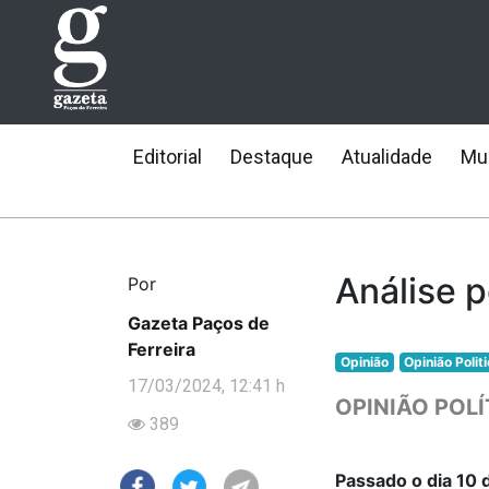
Editorial
Destaque
Atualidade
Mun
Análise pó
Por
Gazeta Paços de
Ferreira
Opinião
Opinião Polit
17/03/2024, 12:41 h
OPINIÃO POLÍ
389
Passado o dia 10 