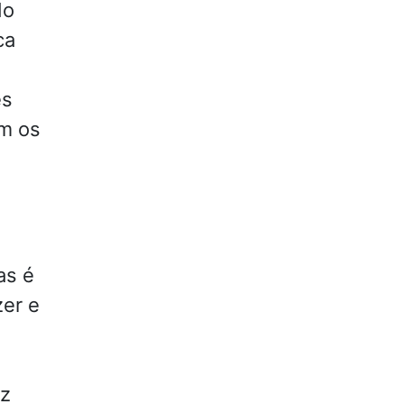
do
ca
es
em os
as é
zer e
iz