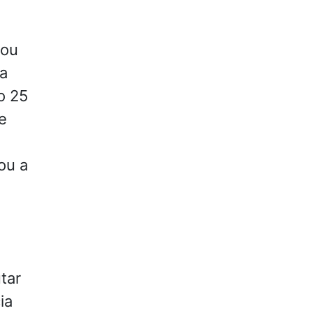
a
vou
da
o 25
e
ou a
tar
ia