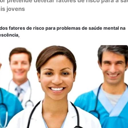
or pretende detetar fatores de risco para a s
is jovens
os fatores de risco para problemas de saúde mental na
escência,