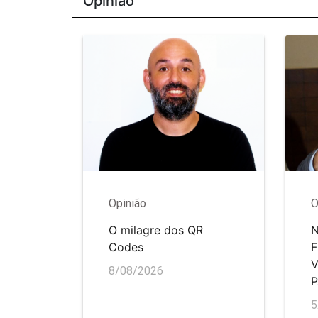
Opinião
Opinião
O
O milagre dos QR
N
Codes
V
8/08/2026
5