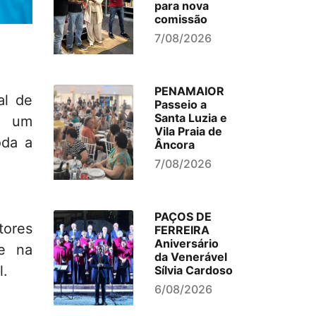
para nova
comissão
7/08/2026
PENAMAIOR
al de
Passeio a
Santa Luzia e
, um
Vila Praia de
oda a
Âncora
7/08/2026
PAÇOS DE
tores
FERREIRA
Aniversário
 e na
da Venerável
l.
Sílvia Cardoso
6/08/2026