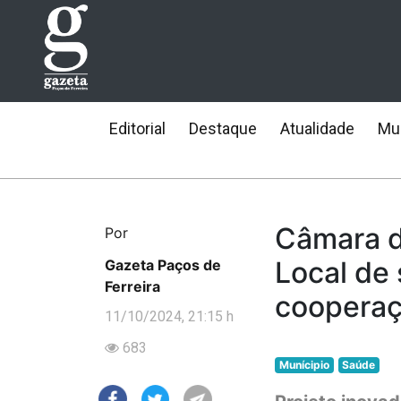
Editorial
Destaque
Atualidade
Mun
Câmara d
Por
Local de
Gazeta Paços de
Ferreira
cooperaç
11/10/2024, 21:15 h
683
Munícipio
Saúde