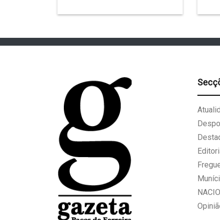
Secç
Atuali
Despo
Desta
Editori
Fregu
Muníci
NACI
Opiniã