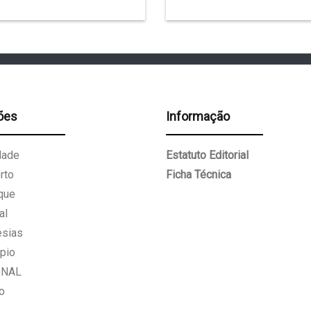
ões
Informação
dade
Estatuto Editorial
rto
Ficha Técnica
que
al
esias
pio
ONAL
o