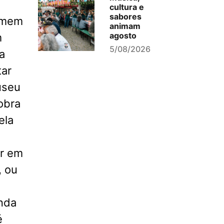
cultura e
sabores
homem
animam
agosto
m
5/08/2026
a
tar
useu
 obra
ela
ar em
, ou
enda
é