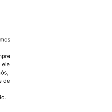
amos
mpre
 ele
nós,
e de
ão.