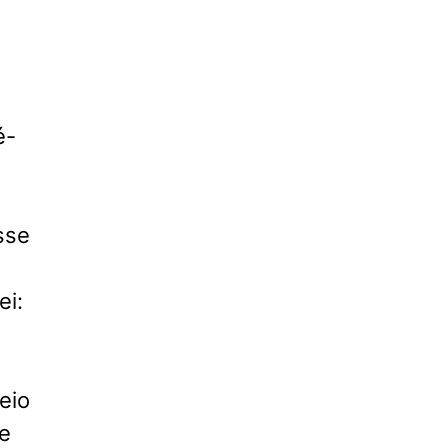
é-
sse
ei:
eio
ue