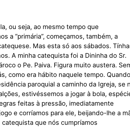
ola, ou seja, ao mesmo tempo que
os a “primária”, começamos, também, a
 catequese. Mas esta só aos sábados. Tính
nos. A minha catequista foi a Dininha do Sr.
ároco o Pe. Paiva. Figura muito austera. Se
iás, como era hábito naquele tempo. Quando
sidência paroquial a caminho da Igreja, se 
alções, estivéssemos a jogar à bola, espéci
egras feitas à pressão, imediatamente
ogo e corríamos para ele, beijando-lhe a m
a catequista que nós cumpríamos