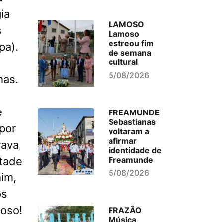
ia
LAMOSO
s
Lamoso
estreou fim
pa).
de semana
cultural
5/08/2026
mas.
e
FREAMUNDE
Sebastianas
por
voltaram a
afirmar
rava
identidade de
tade
Freamunde
5/08/2026
mim,
os
hoso!
FRAZÃO
Música,