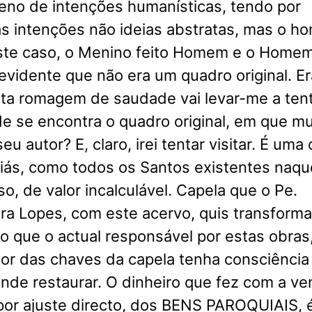
eno de intenções humanísticas, tendo por
as intenções não ideias abstratas, mas o 
ste caso, o Menino feito Homem e o Home
 evidente que não era um quadro original. Er
sta romagem de saudade vai levar-me a ten
de se encontra o quadro original, em que m
eu autor? E, claro, irei tentar visitar. É uma
liás, como todos os Santos existentes naqu
so, de valor incalculável. Capela que o Pe.
ra Lopes, com este acervo, quis transform
 que o actual responsável por estas obras
tor das chaves da capela tenha consciência
nde restaurar. O dinheiro que fez com a v
por ajuste directo, dos BENS PAROQUIAIS, 