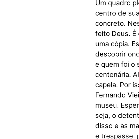
Um quadro pl
centro de su
concreto. Ne
feito Deus. É
uma cópia. E
descobrir on
e quem foi o s
centenária. A
capela. Por is
Fernando Viei
museu. Espero
seja, o deten
disso e as ma
e trespasse, 