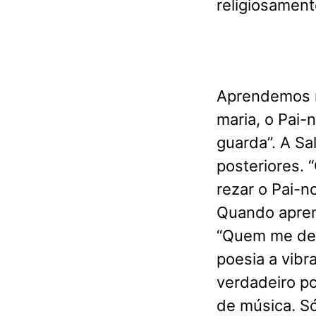
religiosament
Aprendemos n
maria, o Pai-
guarda”. A Sa
posteriores.
rezar o Pai-n
Quando aprend
“Quem me dera
poesia a vibr
verdadeiro po
de música. Só