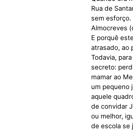
Rua de Santan
sem esforço. 
Almocreves (
E porquê este
atrasado, ao 
Todavia, para
secreto: perd
mamar ao Men
um pequeno ja
aquele quadr
de convidar J
ou melhor, ig
de escola se 