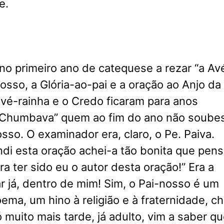
e.
o primeiro ano de catequese a rezar “a Av
nosso, a Glória-ao-pai e a oração ao Anjo da
lvé-rainha e o Credo ficaram para anos
 “Chumbava” quem ao fim do ano não soube
osso. O examinador era, claro, o Pe. Paiva.
i esta oração achei-a tão bonita que pens
 ter sido eu o autor desta oração!” Era a
ar já, dentro de mim! Sim, o Pai-nosso é um
ema, um hino à religião e à fraternidade, ch
 muito mais tarde, já adulto, vim a saber q