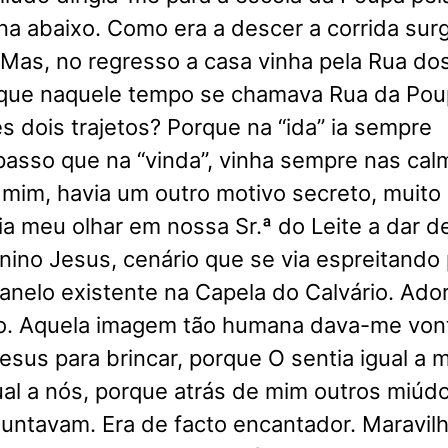
a abaixo. Como era a descer a corrida surg
Mas, no regresso a casa vinha pela Rua do
que naquele tempo se chamava Rua da Pou
s dois trajetos? Porque na “ida” ia sempre
passo que na “vinda”, vinha sempre nas cal
 mim, havia um outro motivo secreto, muito
ia meu olhar em nossa Sr.ª do Leite a dar d
ino Jesus, cenário que se via espreitando 
nelo existente na Capela do Calvário. Ado
o. Aquela imagem tão humana dava-me von
esus para brincar, porque O sentia igual a 
ual a nós, porque atrás de mim outros miúd
juntavam. Era de facto encantador. Maravil