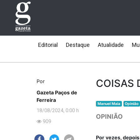
Editorial
Destaque
Atualidade
Mun
COISAS D
Por
Gazeta Paços de
Ferreira
Manuel Maia
Opinião
18/08/2024, 0:00 h
OPINIÃO
909
Por vezes, depoi