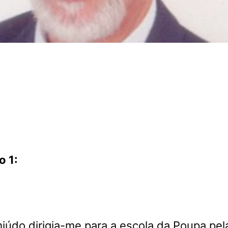
 1:
údo dirigia-me para a escola da Poupa pel