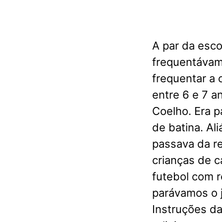
A par da esc
frequentávam
frequentar a
entre 6 e 7 a
Coelho. Era p
de batina. Al
passava da re
crianças de c
futebol com r
parávamos o j
Instruções d