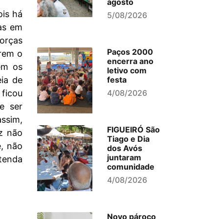
agosto
ois há
5/08/2026
as em
orças
Paços 2000
arem o
encerra ano
rem os
letivo com
festa
ia de
4/08/2026
 ficou
e ser
ssim,
FIGUEIRÓ São
z não
Tiago e Dia
e, não
dos Avós
juntaram
tenda
comunidade
4/08/2026
Novo pároco