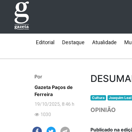
Editorial
Destaque
Atualidade
Mun
DESUMA
Por
Gazeta Paços de
Ferreira
Cultura
Joaquim Leal
19/10/2025, 8:46 h
OPINIÃO
1030
Publicado na edi