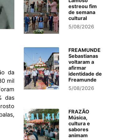
Lamoso
estreou fim
de semana
cultural
5/08/2026
FREAMUNDE
Sebastianas
voltaram a
afirmar
ão da
identidade de
Freamunde
80 mil
5/08/2026
 foram
% das
rosto
FRAZÃO
alas,
Música,
cultura e
sabores
animam