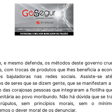
e, e mesmo defenda, os métodos deste governo crue
, com trocas de produtos que lhes beneficia a eco
s bajuladoras nas redes sociais. Assiste-se at
os de seres que se dizem gente, que se manifestam a
 das corajosas pessoas que integraram a flotilha qu
anitária ao povo moribundo. Não há dúvida que se tr
rúpulos, sem princípios morais, sem o míni
emos o dever moral de os denunciar.