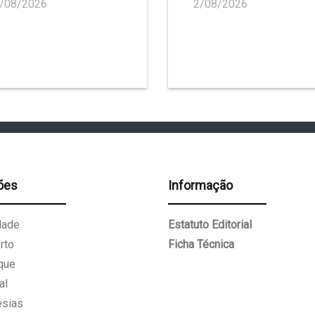
/08/2026
2/08/2026
ões
Informação
dade
Estatuto Editorial
rto
Ficha Técnica
que
al
esias