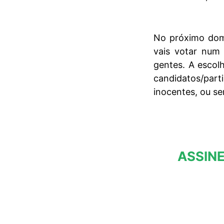
No próximo domi
vais votar num 
gentes. A escol
candidatos/pa
inocentes, ou se
ASSINE