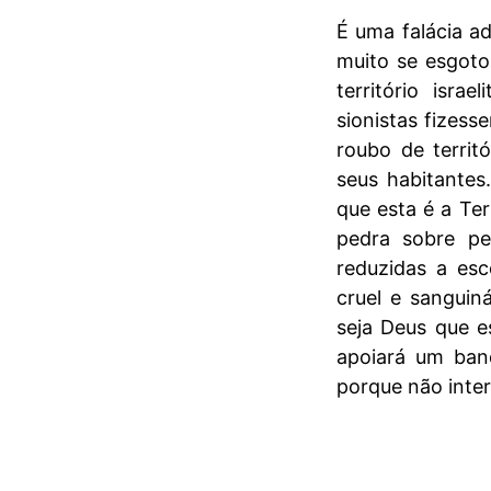
É uma falácia ad
muito se esgot
território isr
sionistas fizes
roubo de territ
seus habitantes
que esta é a Ter
pedra sobre pe
reduzidas a es
cruel e sanguin
seja Deus que e
apoiará um ban
porque não inte