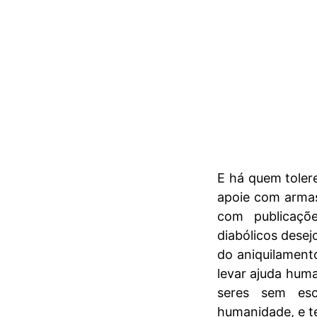
E há quem toler
apoie com armas
com publicaçõe
diabólicos desej
do aniquilamento
levar ajuda hum
seres sem esc
humanidade, e t