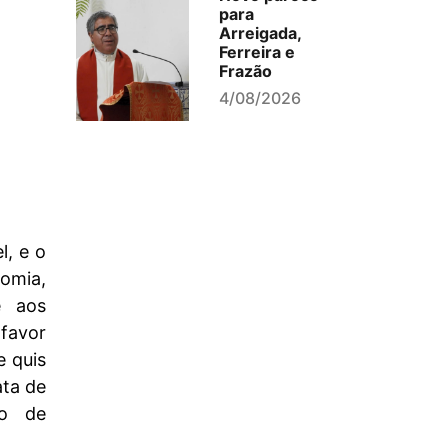
para
Arreigada,
Ferreira e
Frazão
4/08/2026
l, e o
nomia,
é aos
 favor
e quis
ata de
mo de