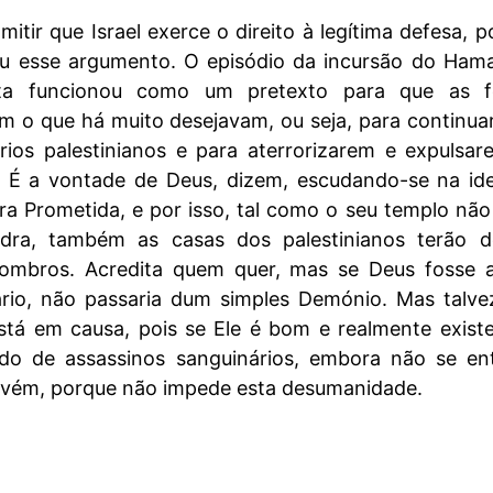
mitir que Israel exerce o direito à legítima defesa, p
ou esse argumento. O episódio da incursão do Ham
aelita funcionou como um pretexto para que as f
sem o que há muito desejavam, ou seja, para continu
órios palestinianos e para aterrorizarem e expulsa
. É a vontade de Deus, dizem, escudando-se na ide
ra Prometida, e por isso, tal como o seu templo não
dra, também as casas dos palestinianos terão d
combros. Acredita quem quer, mas se Deus fosse a
ário, não passaria dum simples Demónio. Mas talve
stá em causa, pois se Ele é bom e realmente exist
do de assassinos sanguinários, embora não se en
rvém, porque não impede esta desumanidade.