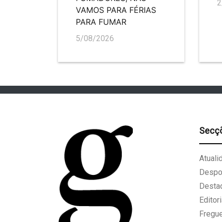
2
VAMOS PARA FÉRIAS
PARA FUMAR
5/08/2026
Secç
Atuali
Despo
Desta
Editori
Fregu