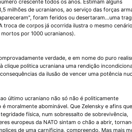
número crescente todos os anos. Estimam alguns
,5 milhões de ucranianos, ao serviço das forças arm
pareceram", foram feridos ou desertaram...uma trag
 A troca de corpos já ocorrida ilustra o mesmo cenári
s mortos por 1000 ucranianos).
comprovadamente verdade, e em nome do puro reali
à clique politica ucraniana uma rendição incondiciona
consequências da ilusão de vencer uma potência nuc
é ao último ucraniano não só não é politicamente
 é moralmente abominável. Que Zelensky e afins qu
ntegridade física, num sobressalto de sobrevivência,
deres europeus da NATO sintam o chão a abrir, torna
mplices de uma carnificina, compreendo. Mas mais m