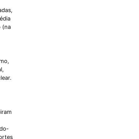
adas,
édia
o (na
smo,
l,
lear.
eiram
ndo-
ortes