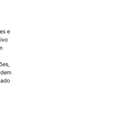
tes e
ivo
m
ões,
Ordem
sado