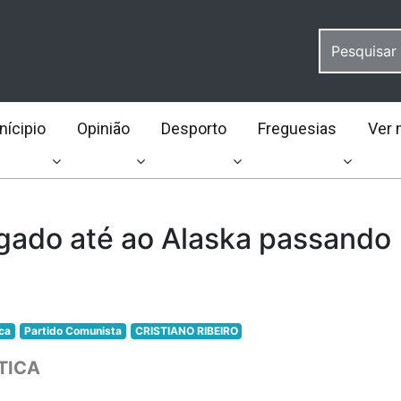
ícipio
Opinião
Desporto
Freguesias
Ver 
gado até ao Alaska passando
ica
Partido Comunista
CRISTIANO RIBEIRO
TICA