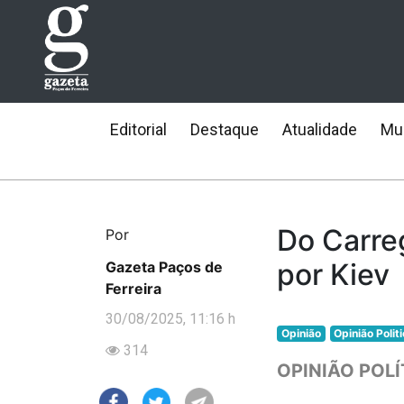
Editorial
Destaque
Atualidade
Mun
Do Carre
Por
por Kiev
Gazeta Paços de
Ferreira
30/08/2025, 11:16 h
Opinião
Opinião Polit
314
OPINIÃO POLÍ