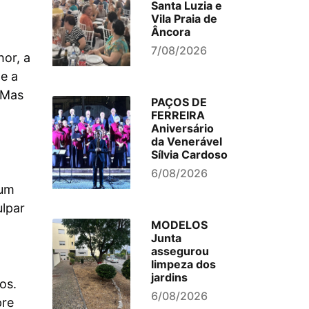
Santa Luzia e
Vila Praia de
Âncora
7/08/2026
or, a
 e a
. Mas
PAÇOS DE
FERREIRA
Aniversário
da Venerável
Sílvia Cardoso
6/08/2026
 um
ulpar
MODELOS
Junta
assegurou
limpeza dos
jardins
os.
6/08/2026
pre