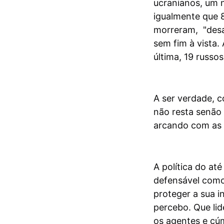
ucranianos, um 
igualmente que 8
morreram, "desa
sem fim à vista.
última, 19 russo
A ser verdade, 
não resta senão 
arcando com as 
A política do at
defensável como
proteger a sua i
percebo. Que li
os agentes e cú