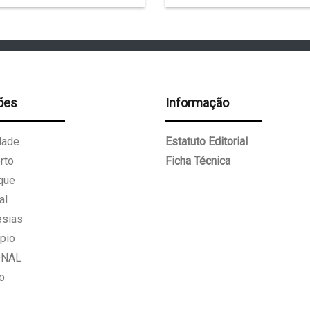
ões
Informação
dade
Estatuto Editorial
rto
Ficha Técnica
que
al
esias
pio
ONAL
o