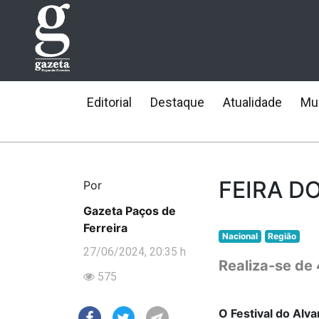
Editorial
Destaque
Atualidade
Mun
FEIRA D
Por
Gazeta Paços de
Ferreira
Nacional
Região
27/06/2024, 20:35 h
Realiza-se de 
575
O Festival do Alv