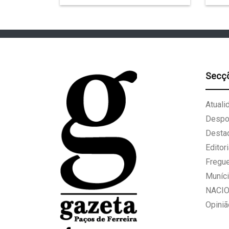
Secç
Atuali
Despo
Desta
Editori
Fregu
Muníci
NACI
Opiniã