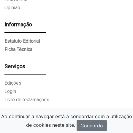
Opinião
Informação
Estatuto Editorial
Ficha Técnica
Serviços
Edições
Login
Livro de reclamações
Ao continuar a navegar está a concordar com a utilização
de cookies neste site.
Concordo
Gazeta Paços de Ferreira.
Todos os direitos reservados.