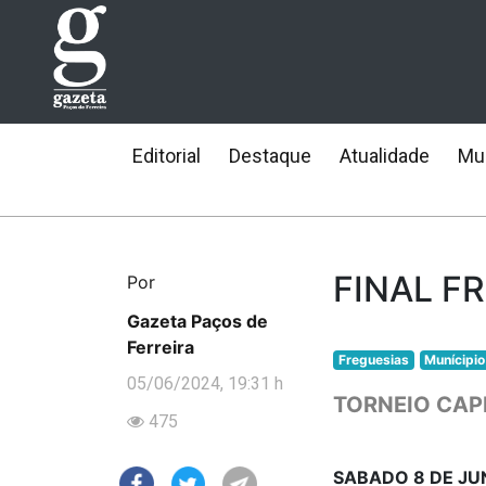
Editorial
Destaque
Atualidade
Mun
FINAL F
Por
Gazeta Paços de
Ferreira
Freguesias
Munícipio
05/06/2024, 19:31 h
TORNEIO CAP
475
SABADO 8 DE JU