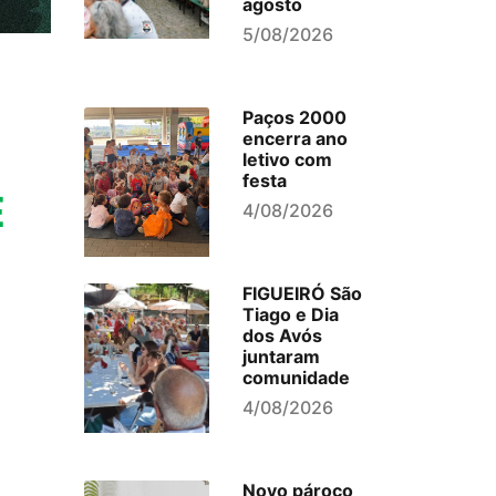
agosto
5/08/2026
Paços 2000
encerra ano
letivo com
festa
E
4/08/2026
FIGUEIRÓ São
Tiago e Dia
dos Avós
juntaram
comunidade
4/08/2026
Novo pároco