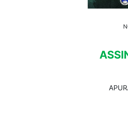
N
ASSI
APUR