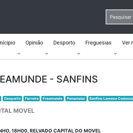
ícipio
Opinião
Desporto
Freguesias
Ver 
REAMUNDE - SANFINS
Desporto
Ferreira
Freamunde
Penamaior
Sanfins Lamoso Codess
ITAL MOVEL
NHO, 18H00, RELVADO CAPITAL DO MOVEL