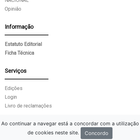
NACIONAL
Opinião
Informação
Estatuto Editorial
Ficha Técnica
Serviços
Edições
Login
Livro de reclamações
Ao continuar a navegar está a concordar com a utilização
de cookies neste site.
Concordo
Gazeta Paços de Ferreira.
Todos os direitos reservados.