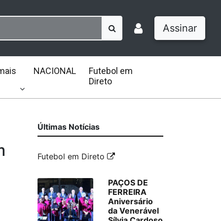
Assinar
mais
NACIONAL
Futebol em
Direto
Últimas Notícias
m
Futebol em Direto
PAÇOS DE
FERREIRA
Aniversário
da Venerável
Sílvia Cardoso