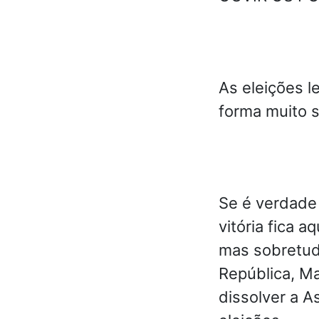
As eleições l
forma muito si
Se é verdade
vitória fica
mas sobretud
República, M
dissolver a 