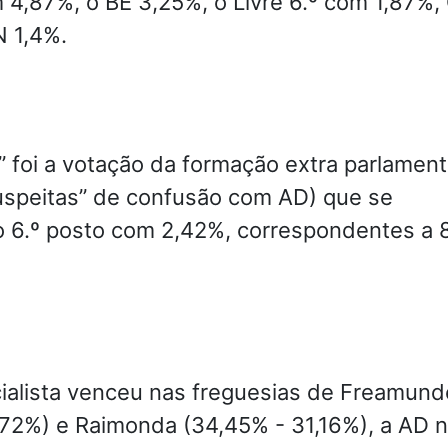
 4,87%, o BE 3,25%, o Livre 6.º com 1,87%
N 1,4%.
” foi a votação da formação extra parlament
speitas” de confusão com AD) que se
o 6.º posto com 2,42%, correspondentes a 
cialista venceu nas freguesias de Freamund
,72%) e Raimonda (34,45% - 31,16%), a AD 