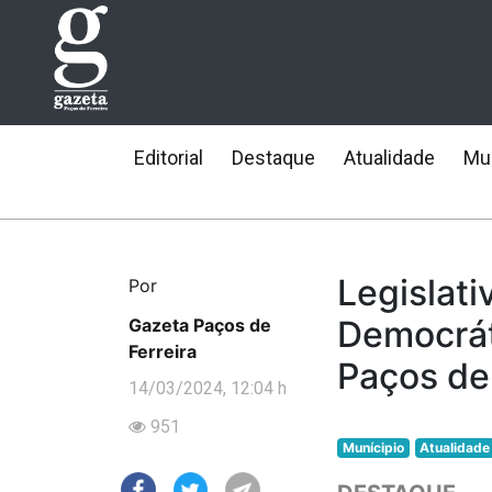
Editorial
Destaque
Atualidade
Mun
Legislati
Por
Democrát
Gazeta Paços de
Ferreira
Paços de 
14/03/2024, 12:04 h
951
Munícipio
Atualidade