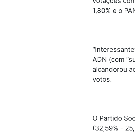
votações com
1,80% e o PA
“Interessante
ADN (com “su
alcandorou a
votos.
O Partido So
(32,59% - 25