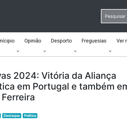
ícipio
Opinião
Desporto
Freguesias
Ver 
vas 2024: Vitória da Aliança
ica em Portugal e também e
Ferreira
Destaque
Política