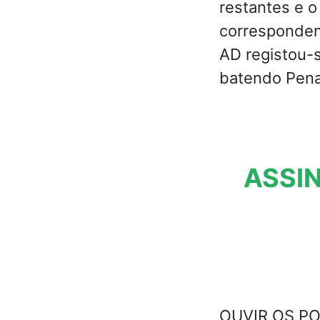
restantes e 
correspondent
AD registou-
batendo Pena
ASSIN
OUVIR OS P