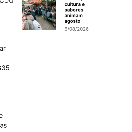
, CDU
cultura e
sabores
animam
agosto
5/08/2026
ar
835
e
nas