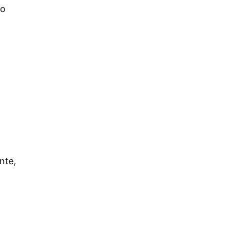
do
nte,