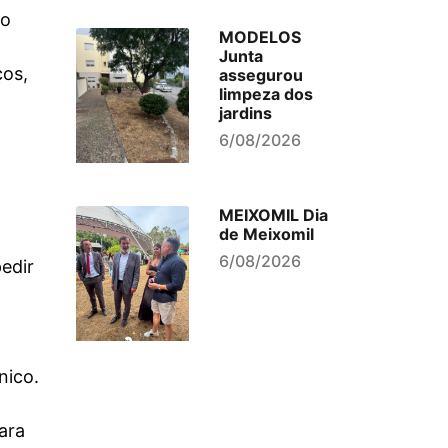
ão
MODELOS
Junta
ços,
assegurou
limpeza dos
jardins
6/08/2026
MEIXOMIL Dia
de Meixomil
6/08/2026
edir
nico.
ara