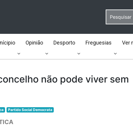
ícipio
Opinião
Desporto
Freguesias
Ver 
concelho não pode viver sem
ica
Partido Social Democrata
TICA