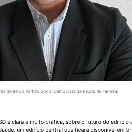
Presidente do Partido Social Democrata de Paços de Ferreira)
D é clara e muito prática, sobre o futuro do edifício 
Saúde, um edifício central que ficará disponível em br