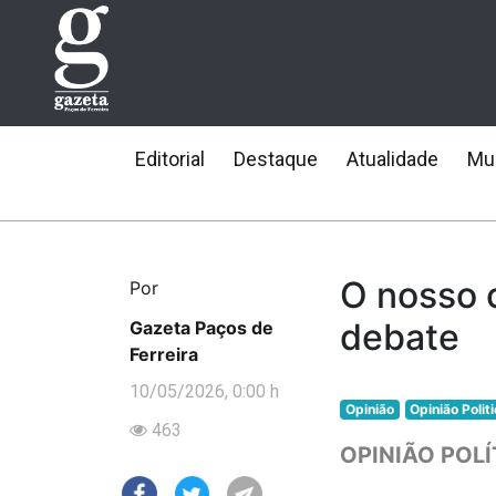
Editorial
Destaque
Atualidade
Mun
O nosso 
Por
debate
Gazeta Paços de
Ferreira
10/05/2026, 0:00 h
Opinião
Opinião Polit
463
OPINIÃO POLÍ