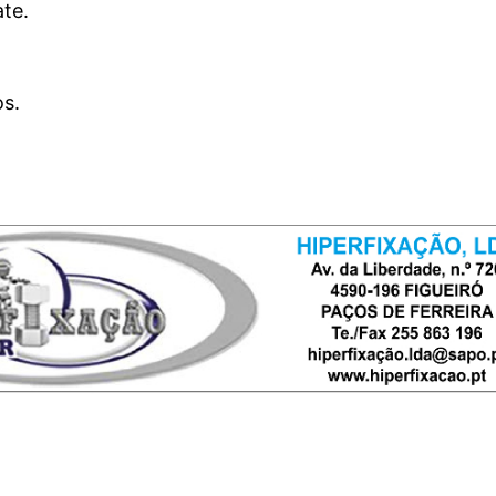
te.
os.