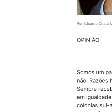
Por Eduardo Costa (J
OPINIÃO
Somos um paí
não! Razões h
Sempre receb
em igualdade
colónias sul-