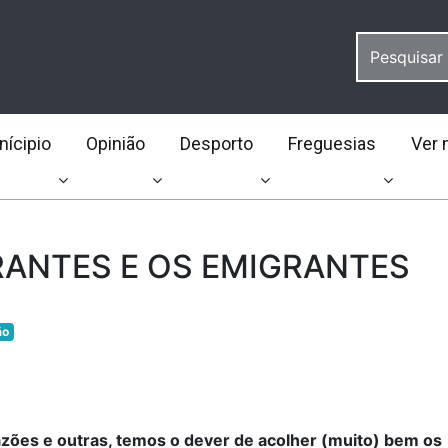
ícipio
Opinião
Desporto
Freguesias
Ver 
RANTES E OS EMIGRANTES
ão
azões e outras, temos o dever de acolher (muito) bem os