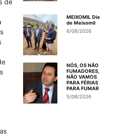
s de
MEIXOMIL Dia
a
de Meixomil
6/08/2026
os
s
de
NÓS, OS NÃO
FUMADORES,
s
NÃO VAMOS
PARA FÉRIAS
PARA FUMAR
5/08/2026
oas