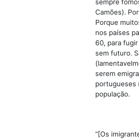
sempre fomos
Camões). Por
Porque muito
nos países p
60, para fugi
sem futuro. 
(lamentavelm
serem emigra
portugueses 
população.
“[Os imigrant