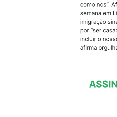
como nós”. Af
semana em Li
imigração sin
por “ser cas
incluir o nos
afirma orgulh
ASSIN