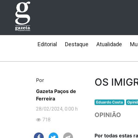
Editorial
Destaque
Atualidade
Mun
OS IMIG
Por
Gazeta Paços de
Ferreira
Eduardo Costa
Opini
28/02/2024, 0:00 h
OPINIÃO
718
Por todas estas r