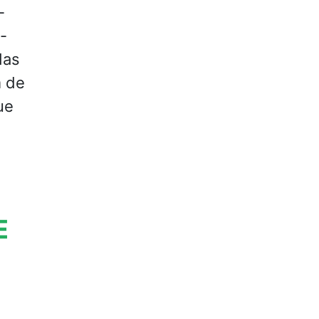
-
-
das
m de
ue
E