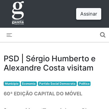
Assinar
Toggle navigation
PSD | Sérgio Humberto e
Alexandre Costa visitam
Munícipio
Economia
Partido Social Democrata
Política
60ª EDIÇÃO CAPITAL DO MÓVEL