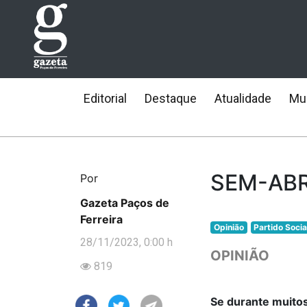
Editorial
Destaque
Atualidade
Mun
SEM-AB
Por
Gazeta Paços de
Ferreira
Opinião
Partido Soci
28/11/2023, 0:00 h
OPINIÃO
819
Se durante muito