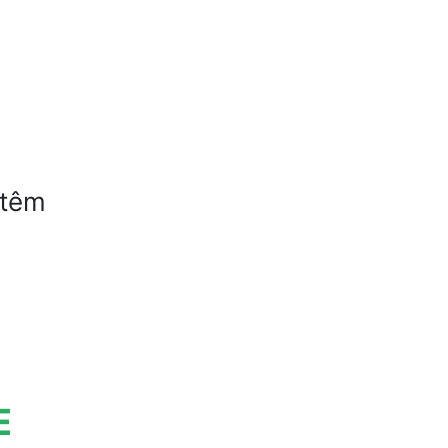
 têm
-
E