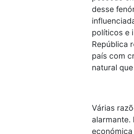
desse fenó
influenciad
políticos e
República 
país com cr
natural qu
Várias raz
alarmante. 
económica q