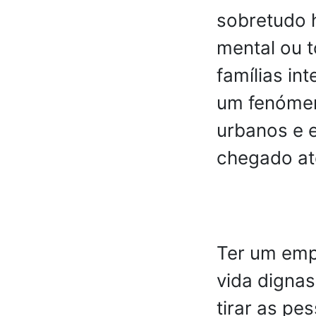
sobretudo 
mental ou 
famílias in
um fenómen
urbanos e e
chegado at
Ter um emp
vida digna
tirar as pe