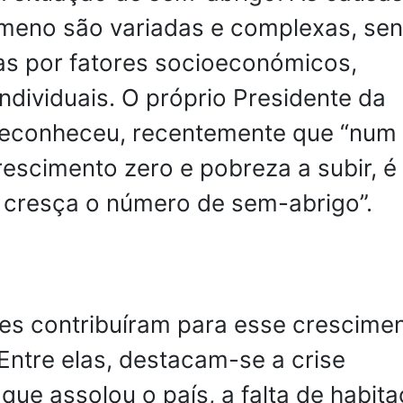
meno são variadas e complexas, se
as por fatores socioeconómicos,
 individuais. O próprio Presidente da
reconheceu, recentemente que “num
escimento zero e pobreza a subir, é
e cresça o número de sem-abrigo”.
ões contribuíram para esse crescime
Entre elas, destacam-se a crise
ue assolou o país, a falta de habit