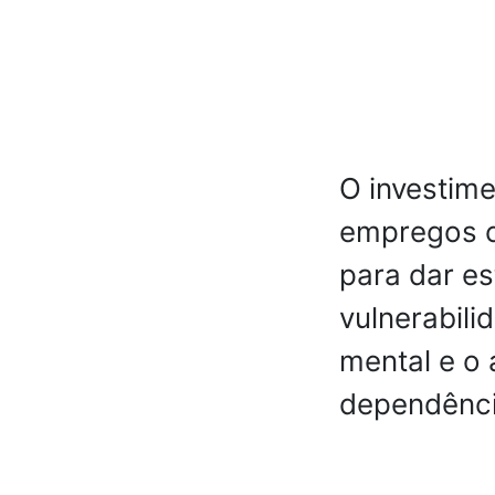
O investime
empregos c
para dar es
vulnerabili
mental e o
dependênci