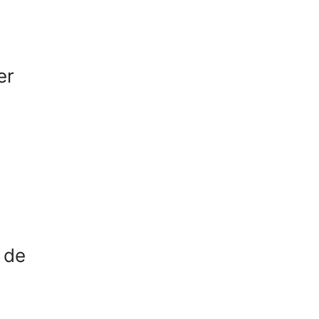
er
 de