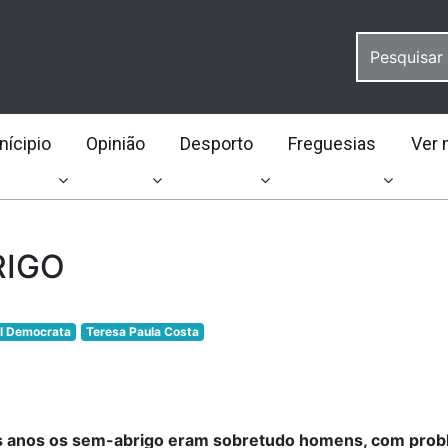
ícipio
Opinião
Desporto
Freguesias
Ver 
RIGO
al Democrata
Teresa Paula Costa
s anos os sem-abrigo eram sobretudo homens, com pro