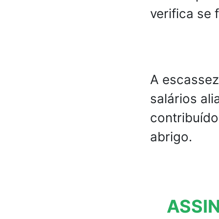
verifica se 
A escassez 
salários al
contribuíd
abrigo.
ASSIN