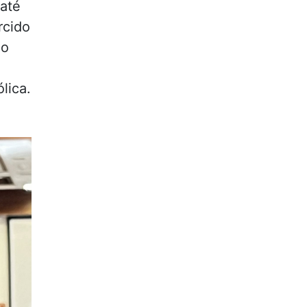
 até
rcido
lo
lica.