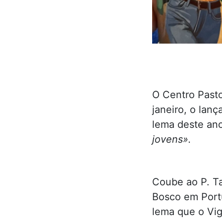
O Centro Pasto
janeiro, o lan
lema deste an
jovens».
Coube ao P. Ta
Bosco em Portu
lema que o Vig