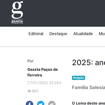
Editorial
Destaque
Atualidade
Mun
2025: ano
Por
Gazeta Paços de
Ferreira
Religião
27/01/2025, 23:04 h
Família Salesi
865
O Lema deste ano