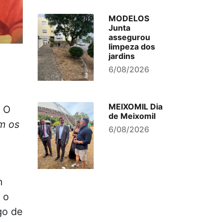
MODELOS
Junta
assegurou
limpeza dos
jardins
6/08/2026
MEIXOMIL Dia
. O
de Meixomil
m os
6/08/2026
m
 o
go de