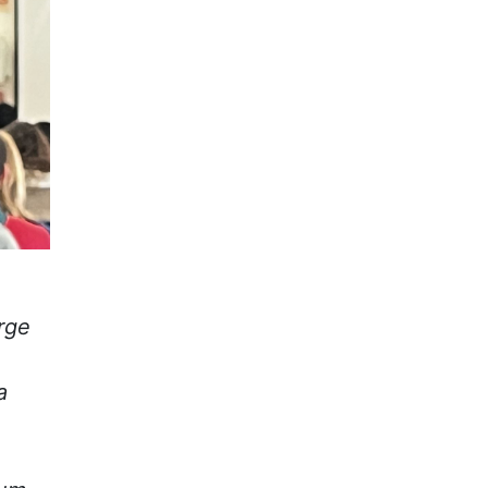
rge
a