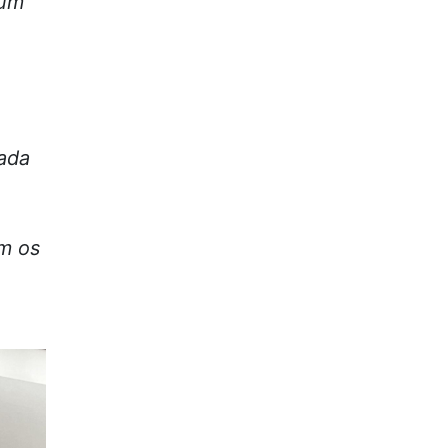
 um
sada
m os