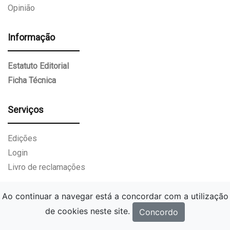
Opinião
Informação
Estatuto Editorial
Ficha Técnica
Serviços
Edições
Login
Livro de reclamações
Ao continuar a navegar está a concordar com a utilização
de cookies neste site.
Concordo
Gazeta Paços de Ferreira.
Todos os direitos reservados.