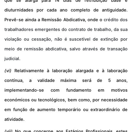
que se alarga para
14 dias de
retribuição
base e
diuturnidades por cada ano completo de antiguidade
.
Prevê-se ainda a
R
emissão Abdicativa
, onde o
crédito dos
trabalhadores emergentes do contrato de trabalho, da sua
violação ou cessação, não é suscetível de extinção por
meio de remissão abdicativa, salvo através de transação
judicial.
(vi)
Relativamente à laboração alargada e à laboração
contínua, a validade máxima será de 5 anos,
implementando-se com fundamento em motivos
económicos ou tecnológicos, bem como, por necessidade
em função de aumento temporário ou extraordinário de
atividade.
(vii)
No que concerne aos Estágios Profissionais, estes