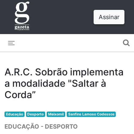
Assinar
Toggle navigation
A.R.C. Sobrão implementa
a modalidade "Saltar à
Corda”
Educação
Desporto
Meixomil
Sanfins Lamoso Codessos
EDUCAÇÃO - DESPORTO