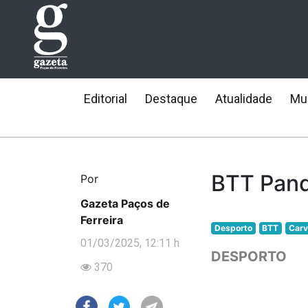
Editorial
Destaque
Atualidade
Mun
BTT Pand
Por
Gazeta Paços de
Ferreira
Desporto
BTT
Carv
01/03/2025, 12:11 h
DESPORTO
370