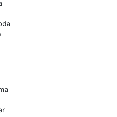
a
toda
s
uma
ar