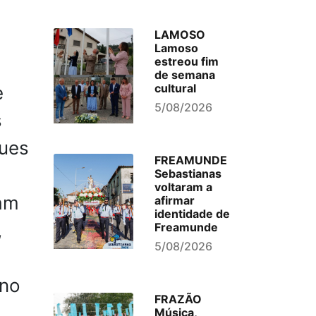
LAMOSO
Lamoso
estreou fim
de semana
cultural
e
5/08/2026
s
gues
FREAMUNDE
Sebastianas
voltaram a
sam
afirmar
identidade de
,
Freamunde
5/08/2026
 no
FRAZÃO
Música,