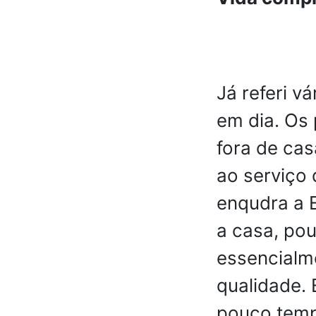
Já referi vá
em dia. Os
fora de ca
ao serviço 
enqudra a 
a casa, pou
essencialm
qualidade. 
pouco temp