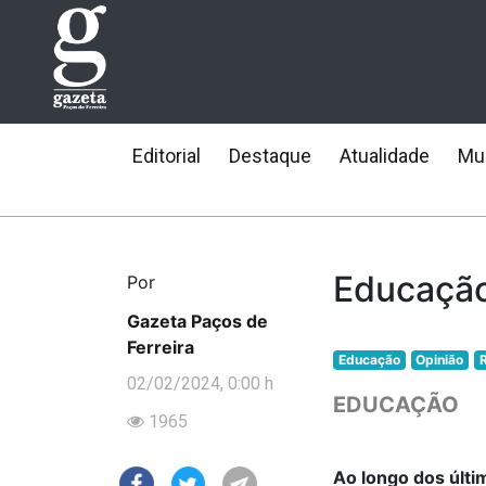
Editorial
Destaque
Atualidade
Mun
Educação
Por
Gazeta Paços de
Ferreira
Educação
Opinião
02/02/2024, 0:00 h
EDUCAÇÃO
1965
Ao longo dos últ