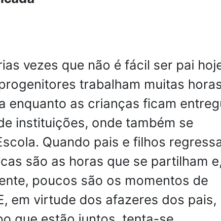
rias vezes que não é fácil ser pai hoj
 progenitores trabalham muitas hora
sa enquanto as crianças ficam entre
de instituições, onde também se
Escola. Quando pais e filhos regres
cas são as horas que se partilham e
ente, poucos são os momentos de
E, em virtude dos afazeres dos pais,
o que estão juntos, tenta-se