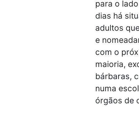
para o lado
dias há sit
adultos que
e nomeadam
com o próx
maioria, e
bárbaras, 
numa escola
órgãos de 