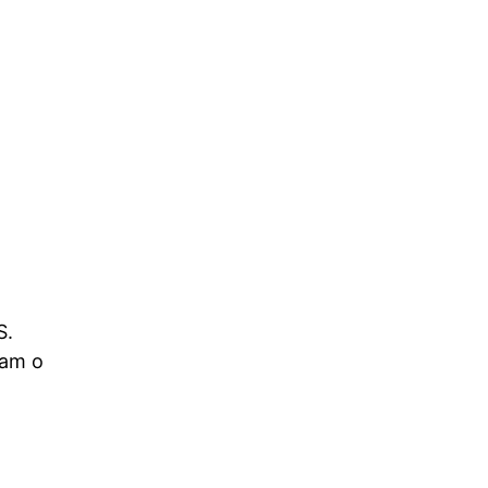
S.
ram o