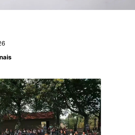
26
nais