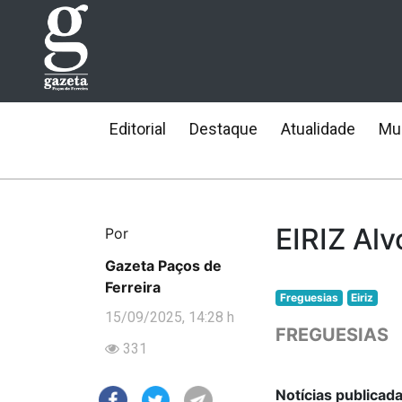
Editorial
Destaque
Atualidade
Mun
EIRIZ Al
Por
Gazeta Paços de
Ferreira
Freguesias
Eiriz
15/09/2025, 14:28 h
FREGUESIAS
331
Notícias publicad