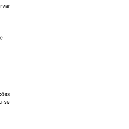
rvar
de
ções
u-se