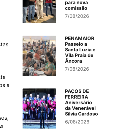
para nova
comissão
7/08/2026
PENAMAIOR
Passeio a
stas
Santa Luzia e
Vila Praia de
Âncora
7/08/2026
sta
os a
PAÇOS DE
FERREIRA
Aniversário
da Venerável
Sílvia Cardoso
sos,
6/08/2026
er