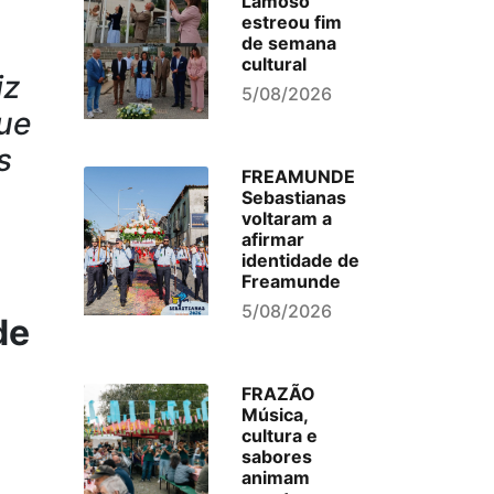
Lamoso
estreou fim
de semana
cultural
iz
5/08/2026
que
s
FREAMUNDE
Sebastianas
voltaram a
afirmar
identidade de
Freamunde
5/08/2026
de
FRAZÃO
Música,
cultura e
sabores
animam