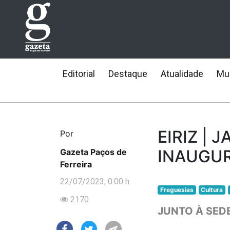
Editorial
Destaque
Atualidade
Mun
EIRIZ | 
Por
INAUGU
Gazeta Paços de
Ferreira
22/07/2023, 0:00 h
Freguesias
Cultura
2170
JUNTO À SED