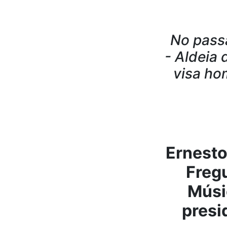
No pass
- Aldeia 
visa ho
Ernesto
Fregu
Músi
presi