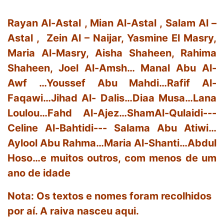
Rayan Al-Astal , Mian Al-Astal , Salam Al –
Astal , Zein Al – Naijar, Yasmine El Masry,
Maria Al-Masry, Aisha Shaheen, Rahima
Shaheen, Joel Al-Amsh… Manal Abu Al-
Awf …Youssef Abu Mahdi…Rafif Al-
Faqawi…Jihad Al- Dalis…Diaa Musa…Lana
Loulou…Fahd Al-Ajez…ShamAl-Qulaidi---
Celine Al-Bahtidi--- Salama Abu Atiwi…
Aylool Abu Rahma…Maria Al-Shanti…Abdul
Hoso…e muitos outros, com menos de um
ano de idade
Nota: Os textos e nomes foram recolhidos
por aí. A raiva nasceu aqui.