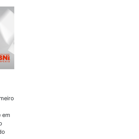
imeiro
e em
o
do