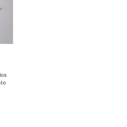
dos
nto