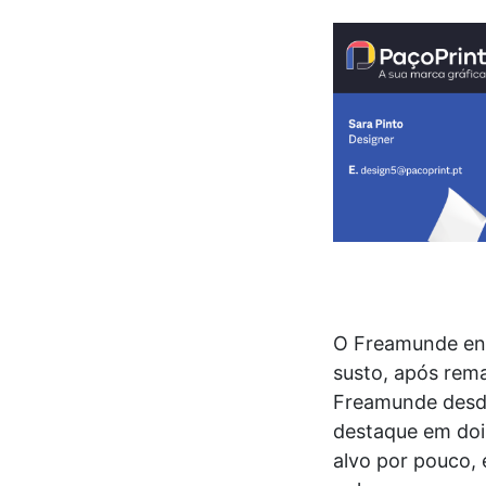
O Freamunde ent
susto, após rema
Freamunde desde
destaque em dois
alvo por pouco, 