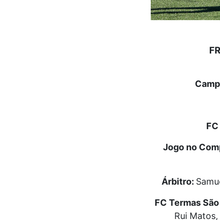
F
Campe
FC 
Jogo no Comp
Árbitro:
Samu
FC Termas São 
Rui Matos, 