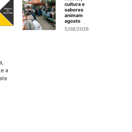
cultura e
sabores
animam
agosto
5/08/2026
a,
te a
ate