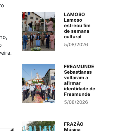
ro
LAMOSO
Lamoso
estreou fim
de semana
cultural
ho,
5/08/2026
o
eira.
FREAMUNDE
Sebastianas
voltaram a
afirmar
identidade de
Freamunde
5/08/2026
FRAZÃO
Música,