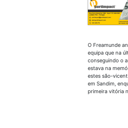
O Freamunde ant
equipa que na úl
conseguindo o a
estava na memór
estes são-vicen
em Sandim, enqu
primeira vitória