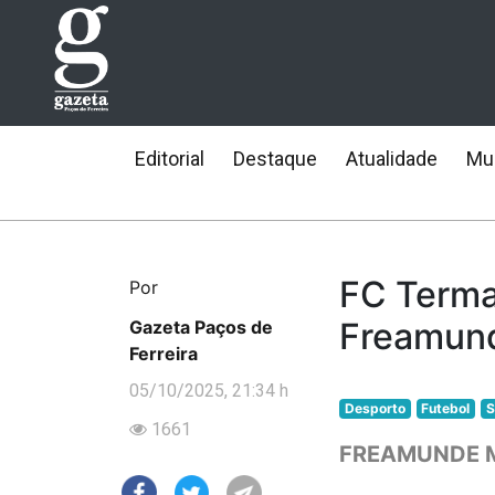
Editorial
Destaque
Atualidade
Mun
FC Terma
Por
Freamund
Gazeta Paços de
Ferreira
05/10/2025, 21:34 h
Desporto
Futebol
S
1661
FREAMUNDE M