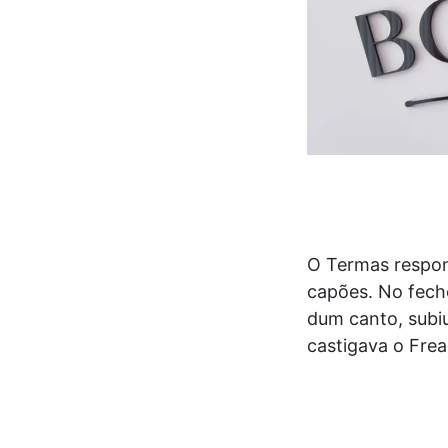
O Termas respon
capões. No fech
dum canto, subiu
castigava o Fre