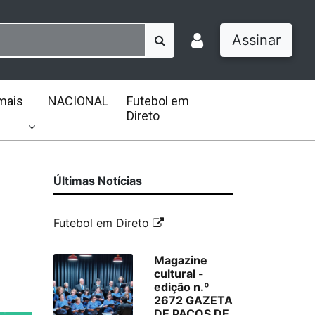
Assinar
mais
NACIONAL
Futebol em
Direto
Últimas Notícias
Futebol em Direto
Magazine
cultural -
edição n.º
2672 GAZETA
DE PAÇOS DE