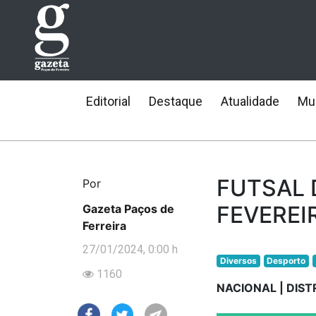
Editorial
Destaque
Atualidade
Mun
FUTSAL D
Por
FEVEREI
Gazeta Paços de
Ferreira
27/01/2024, 0:00 h
Diversos
Desporto
1160
NACIONAL | DIST