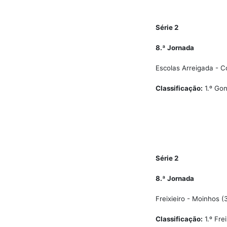
Série 2
8.ª Jornada
Escolas Arreigada - C
Classificação:
1.º Gon
Série 2
8.ª Jornada
Freixieiro - Moinhos (3
Classificação:
1.º Frei