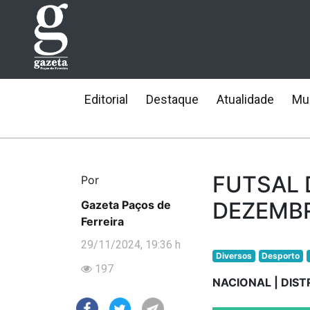
Editorial
Destaque
Atualidade
Mun
FUTSAL 
Por
DEZEMB
Gazeta Paços de
Ferreira
29/11/2024, 19:36 h
Diversos
Desporto
197
NACIONAL | DIST