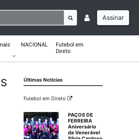
Assinar
mais
NACIONAL
Futebol em
Direto
OS
Últimas Notícias
Futebol em Direto
PAÇOS DE
FERREIRA
Aniversário
da Venerável
Sílvia Cardoso