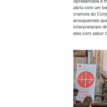
Apresentada e mo
abriu com um be
cramois do Conj
arouquenses que
interpretaram di
eles com sabor te