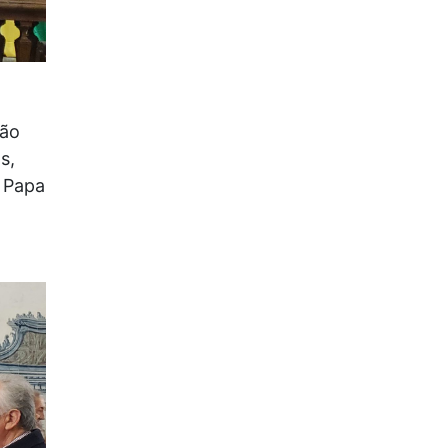
são
s,
o Papa