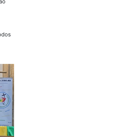
são
odos