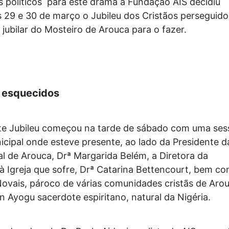
 políticos para este drama a Fundação AIS decidiu
s 29 e 30 de março o Jubileu dos Cristãos perseguido
a jubilar do Mosteiro de Arouca para o fazer.
 esquecidos
e Jubileu começou na tarde de sábado com uma ses
icipal onde esteve presente, ao lado da Presidente d
l de Arouca, Drª Margarida Belém, a Diretora da
à Igreja que sofre, Drª Catarina Bettencourt, bem c
ovais, pároco de várias comunidades cristãs de Aro
n Ayogu sacerdote espiritano, natural da Nigéria.