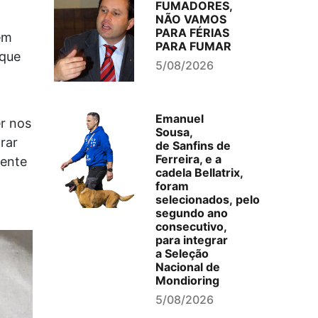
FUMADORES,
NÃO VAMOS
PARA FÉRIAS
em
PARA FUMAR
rque
5/08/2026
Emanuel
r nos
Sousa,
rar
de Sanfins de
Ferreira, e a
vente
cadela Bellatrix,
foram
selecionados, pelo
segundo ano
consecutivo,
para integrar
a Seleção
Nacional de
Mondioring
5/08/2026