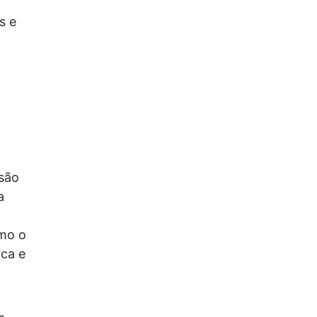
s e
são
a
omo o
uca e