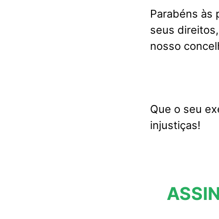
Parabéns às p
seus direitos
nosso concel
Que o seu ex
injustiças!
ASSIN