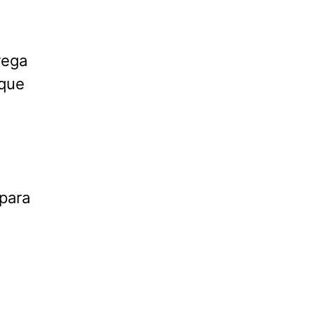
rega
 que
 para