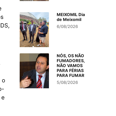
e
MEIXOMIL Dia
os
de Meixomil
CDS,
6/08/2026
NÓS, OS NÃO
FUMADORES,
s
NÃO VAMOS
PARA FÉRIAS
PARA FUMAR
 o
5/08/2026
o-
 e