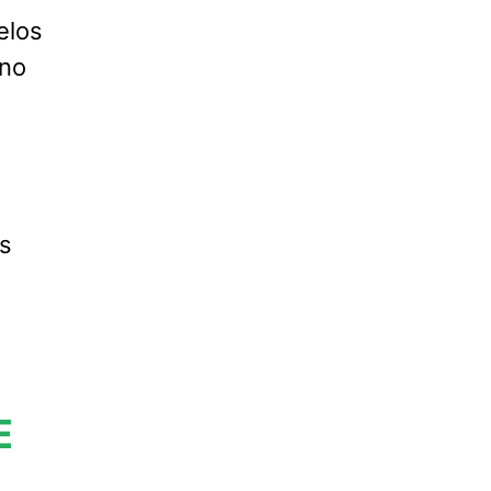
elos
 no
s
E