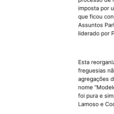
imposta por 
que ficou con
Assuntos Par
liderado por 
E
sta reorgan
freguesias n
agregações d
nome “Modelo
foi pura e si
Lamoso e Cod