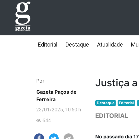
Editorial
Destaque
Atualidade
Mun
Justiça a
Por
Gazeta Paços de
Ferreira
Destaque
Editorial
23/01/2025, 10:50 h
EDITORIAL
644
No passado dia 17