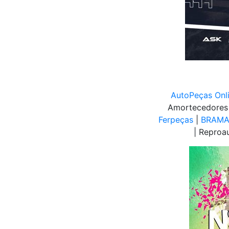
AutoPeças Onl
Amortecedores
Ferpeças
|
BRAMA 
| Reproa