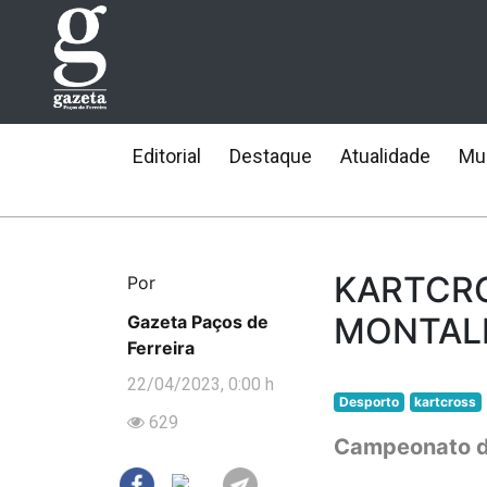
Editorial
Destaque
Atualidade
Mun
KARTCRO
Por
MONTAL
Gazeta Paços de
Ferreira
22/04/2023, 0:00 h
Desporto
kartcross
629
Campeonato de