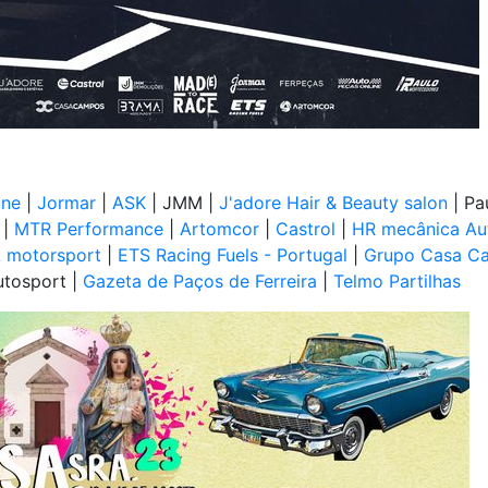
ine
|
Jormar
|
ASK
| JMM |
J'adore Hair & Beauty salon
| Pa
 |
MTR Performance
|
Artomcor
|
Castrol
|
HR mecânica Au
motorsport
|
ETS Racing Fuels - Portugal
|
Grupo Casa C
utosport |
Gazeta de Paços de Ferreira
|
Telmo Partilhas