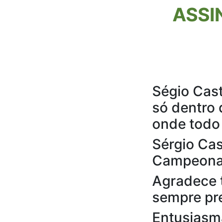
ASSI
Ségio Cast
só dentro 
onde todo 
Sérgio Cas
Campeona
Agradece 
sempre pre
Entusiasm