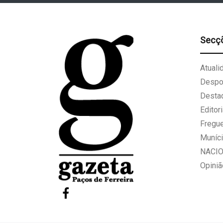
Secç
Atuali
Despo
Desta
Editori
Fregu
Muníci
NACI
Opiniã