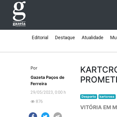
Editorial
Destaque
Atualidade
Mun
KARTCRO
Por
PROMETE
Gazeta Paços de
Ferreira
29/05/2023, 0:00 h
Desporto
kartcross
876
VITÓRIA EM 