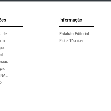
ões
Informação
dade
Estatuto Editorial
rto
Ficha Técnica
que
al
esias
pio
ONAL
o