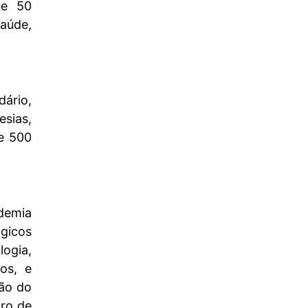
de 50
aúde,
dário,
esias,
de 500
demia
gicos
logia,
os, e
ção do
tro de