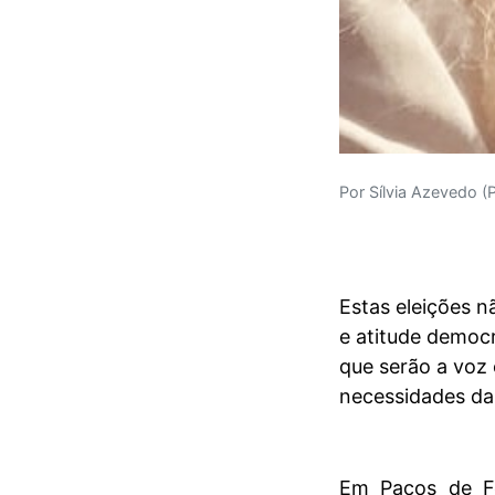
Por Sílvia Azevedo (
Estas eleições n
e atitude democr
que serão a voz 
necessidades da
Em Paços de Fer