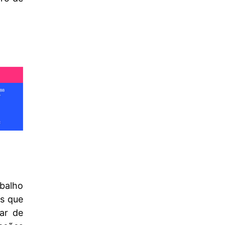
balho
os que
lar de