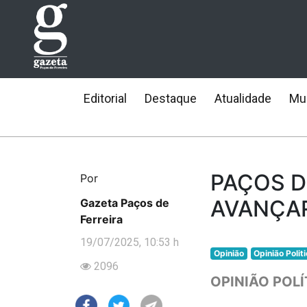
Editorial
Destaque
Atualidade
Mun
PAÇOS D
Por
AVANÇA
Gazeta Paços de
Ferreira
19/07/2025, 10:53 h
Opinião
Opinião Polit
2096
OPINIÃO POLÍ