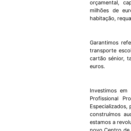
orçamental, c
milhões de eur
habitação, requ
Garantimos refe
transporte esco
cartão sénior, 
euros.
Investimos em 
Profissional P
Especializados, 
construímos au
estamos a revol
novo Centro de 