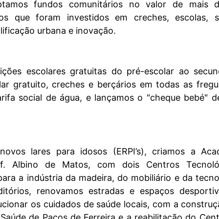
aptamos fundos comunitários no valor de mais 
os que foram investidos em creches, escolas, s
alificação urbana e inovação.
ições escolares gratuitas do pré-escolar ao secun
lar gratuito, creches e berçários em todas as fregu
tarifa social de água, e lançamos o "cheque bebé" 
novos lares para idosos (ERPI’s), criamos a Aca
rof. Albino de Matos, com dois Centros Tecnoló
para a indústria da madeira, do mobiliário e da tecno
ditórios, renovamos estradas e espaços desportiv
ucionar os cuidados de saúde locais, com a constru
Saúde de Paços de Ferreira e a reabilitação do Cen