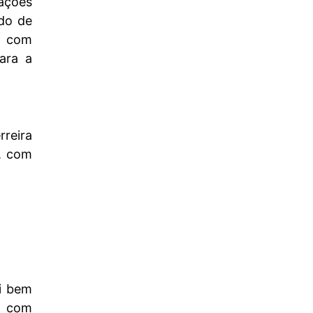
iações
ido de
m com
ara a
rreira
a, com
oi bem
o com