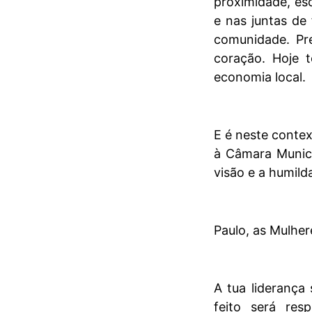
proximidade, es
e nas juntas de
comunidade. Pr
coração. Hoje 
economia local.
E é neste contex
à Câmara Munici
visão e a humild
Paulo, as Mulher
A tua liderança
feito será re