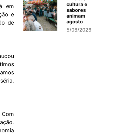
cultura e
já em
sabores
ção e
animam
agosto
ão de
5/08/2026
mudou
stimos
vamos
séria,
. Com
ação.
nomia