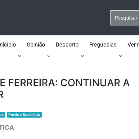
ícipio
Opinião
Desporto
Freguesias
Ver 
E FERREIRA: CONTINUAR A
R
ica
Partido Socialista
TICA