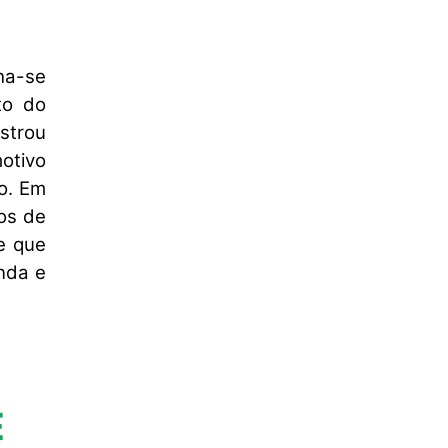
ha-se
to do
strou
otivo
o. Em
os de
e que
nda e
E