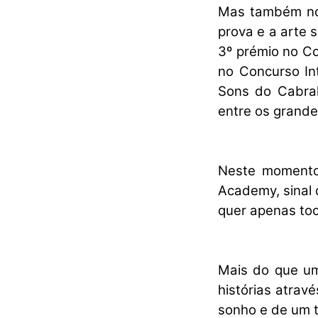
Mas também no
prova e a arte
3º prémio no Con
no Concurso In
Sons do Cabral
entre os grande
Neste momento
Academy, sinal 
quer apenas toca
Mais do que um
histórias atravé
sonho e de um t