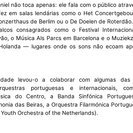
niel não toca apenas: ele fala com o público atra
o fez em salas lendárias como o Het Concertgebo
onzerthaus de Berlim ou o De Doelen de Roterdão.
alcos consagrados como o Festival Internacion
ão, o Música Als Parcs em Barcelona e o Muziek
 Holanda — lugares onde os sons não ecoam ap
lidade levou-o a colaborar com algumas das
orquestras portuguesas e internacionais, c
ssica do Centro, a Banda Sinfónica Portugue
monia das Beiras, a Orquestra Filarmónica Portugu
 Youth Orchestra of the Netherlands).