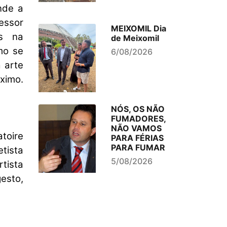
nde a
fessor
MEIXOMIL Dia
os na
de Meixomil
mo se
6/08/2026
 arte
ximo.
NÓS, OS NÃO
FUMADORES,
NÃO VAMOS
toire
PARA FÉRIAS
PARA FUMAR
tista
5/08/2026
tista
esto,