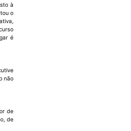
sto à
tou o
ativa,
curso
gar é
utive
lo não
or de
ço, de