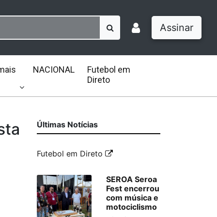
Assinar
mais
NACIONAL
Futebol em
Direto
sta
Últimas Notícias
Futebol em Direto
SEROA Seroa
Fest encerrou
com música e
motociclismo