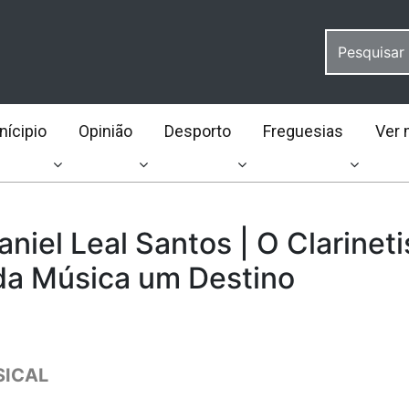
ícipio
Opinião
Desporto
Freguesias
Ver 
niel Leal Santos | O Clarineti
da Música um Destino
SICAL