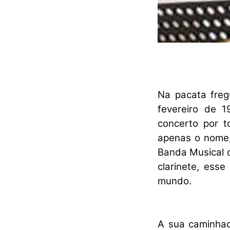
Na pacata freg
fevereiro de 
concerto por t
apenas o nome,
Banda Musical d
clarinete, ess
mundo.
A sua caminha