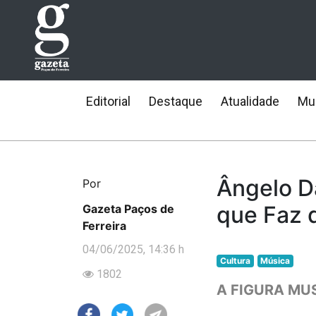
Editorial
Destaque
Atualidade
Mun
Ângelo Da
Por
que Faz 
Gazeta Paços de
Ferreira
04/06/2025, 14:36 h
Cultura
Música
1802
A FIGURA MU