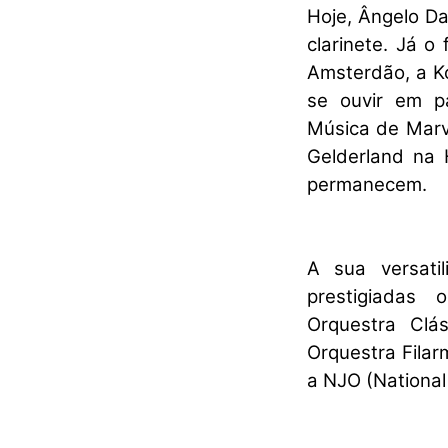
Hoje, Ângelo Da
clarinete. Já 
Amsterdão, a K
se ouvir em p
Música de Marv
Gelderland na
permanecem.
A sua versati
prestigiadas 
Orquestra Clá
Orquestra Filar
a NJO (National