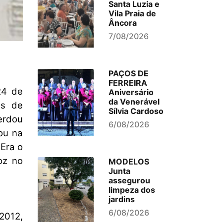
Santa Luzia e
Vila Praia de
Âncora
7/08/2026
PAÇOS DE
FERREIRA
24 de
Aniversário
da Venerável
as de
Sílvia Cardoso
erdou
6/08/2026
ou na
 Era o
oz no
MODELOS
Junta
assegurou
limpeza dos
jardins
6/08/2026
2012,