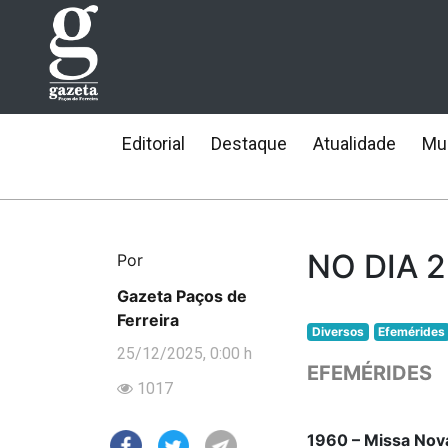
Editorial
Destaque
Atualidade
Mun
NO DIA 
Por
Gazeta Paços de
Ferreira
Diversos
Efemérides
25/12/2025, 0:00 h
EFEMÉRIDES
1017
1960 – Missa Nova