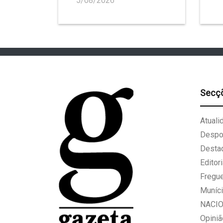
5/08/2026
Secç
Atuali
Despo
Desta
Editori
Fregu
Muníci
NACI
Opiniã