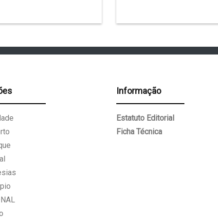
ões
Informação
dade
Estatuto Editorial
rto
Ficha Técnica
que
al
esias
pio
ONAL
o