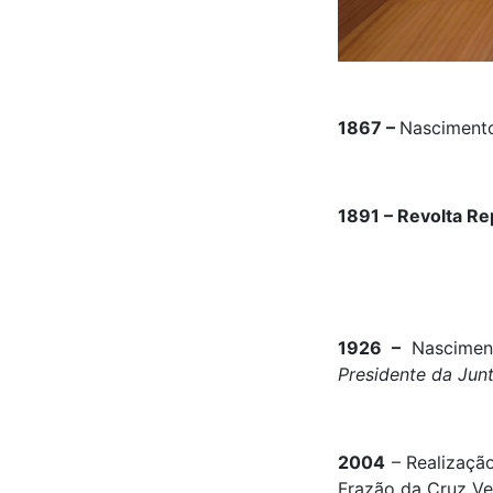
1867 –
Nasciment
1891 – Revolta Re
1926 –
Nascimen
Presidente da Junt
2004
– Realizaçã
Frazão da Cruz V