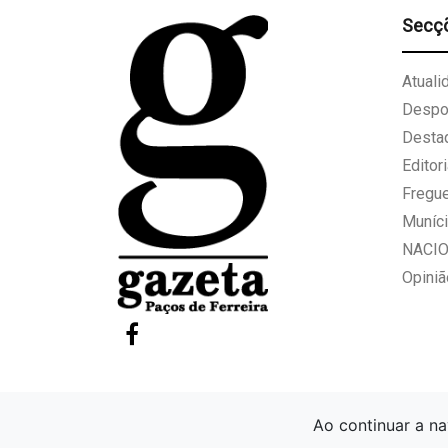
Secç
Atuali
Despo
Desta
Editori
Fregu
Muníci
NACI
Opiniã
Ao continuar a na