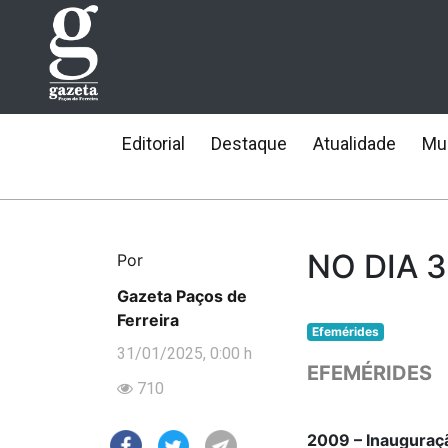
Editorial
Destaque
Atualidade
Mun
NO DIA 
Por
Gazeta Paços de
Ferreira
Efemérides
31/01/2025, 0:00 h
EFEMÉRIDES
710
2009 – Inauguraçã