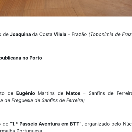
o de
Joaquina
da Costa
Vilela
– Frazão
(Toponímia de Fraz
publicana no Porto
to de
Eugénio
Martins de
Matos
– Sanfins de Ferrei
a de Freguesia de Sanfins de Ferreira)
o do
“1.º Passeio Aventura em BTT”
, organizado pelo Núc
ermelha Portuguesa