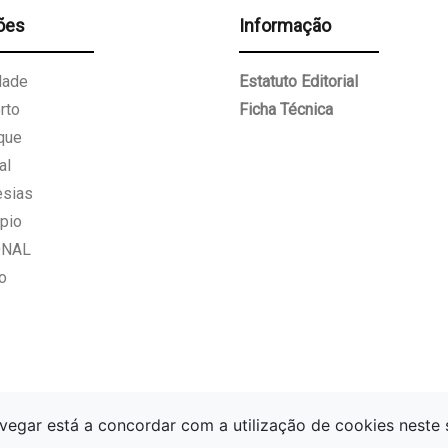
ões
Informação
dade
Estatuto Editorial
rto
Ficha Técnica
que
al
esias
pio
ONAL
o
vegar está a concordar com a utilização de cookies neste 
Gazeta Paços de Ferreira.
Todos os direitos reservados.