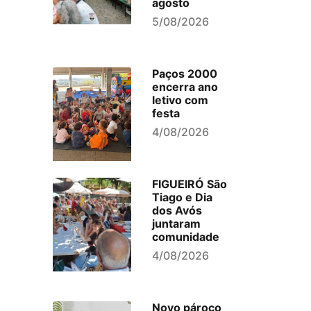
agosto
5/08/2026
Paços 2000
encerra ano
letivo com
festa
4/08/2026
FIGUEIRÓ São
Tiago e Dia
dos Avós
juntaram
comunidade
4/08/2026
Novo pároco