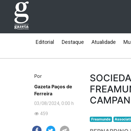
Editorial
Destaque
Atualidade
Mun
SOCIEDA
Por
FREAMUN
Gazeta Paços de
Ferreira
CAMPAN
03/08/2024, 0:00 h
459
Freamunde
Associat