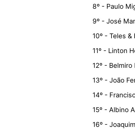
8º - Paulo Mi
9º - José Man
10º - Teles &
11º - Linton 
12º - Belmiro
13º - João F
14º - Francis
15º - Albino 
16º - Joaquim