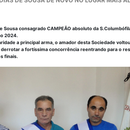
DIAS DE SOUSA DE NOVO NO LUGAR MAIS A
de Sousa consagrado CAMPEÃO absoluto da S.Columbófil
ão 2024.
ridade a principal arma, o amador desta Sociedade voltou
 derrotar a fortíssima concorrência reentrando para o res
 finais.