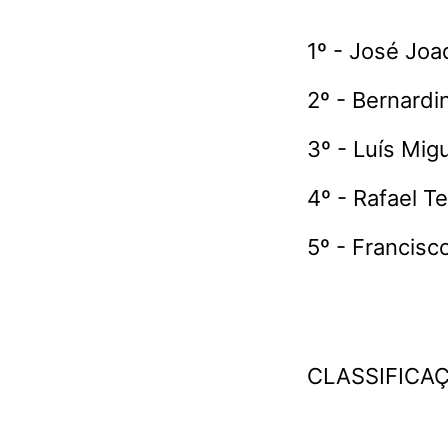
1º - José Jo
2º - Bernardi
3º - Luís Migu
4º - Rafael Te
5º - Francisc
CLASSIFICA