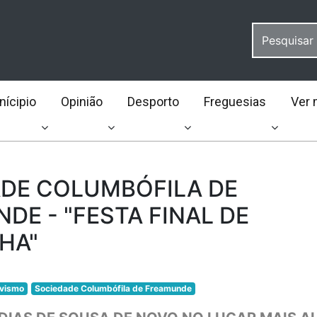
ícipio
Opinião
Desporto
Freguesias
Ver 
DE COLUMBÓFILA DE
DE - "FESTA FINAL DE
HA"
ivismo
Sociedade Columbófila de Freamunde