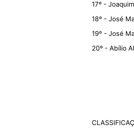
17º - Joaquim 
18º - José Ma
19º - José M
20º - Abílio 
CLASSIFICA