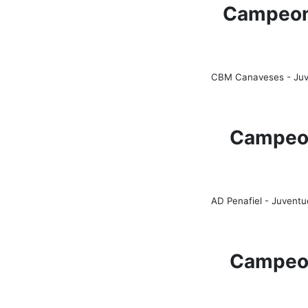
Campeona
CBM Canaveses - Juve
Campeon
AD Penafiel - Juventu
Campeon