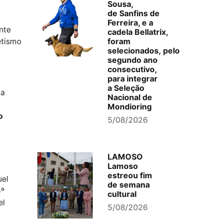
Sousa,
de Sanfins de
Ferreira, e a
nte
cadela Bellatrix,
foram
etismo
selecionados, pelo
segundo ano
consecutivo,
para integrar
a Seleção
ia
Nacional de
Mondioring
o
5/08/2026
LAMOSO
Lamoso
estreou fim
el
de semana
5º
cultural
el
5/08/2026