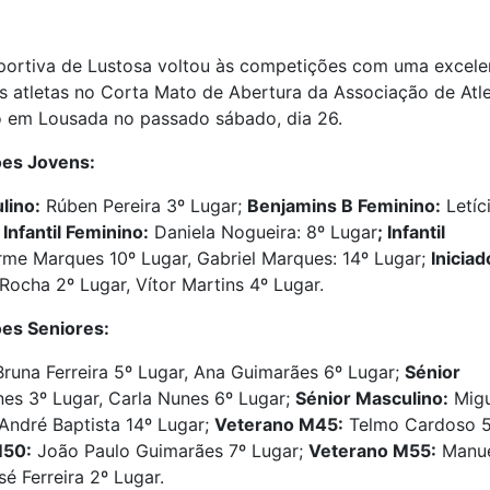
ortiva de Lustosa voltou às competições com uma excele
s atletas no Corta Mato de Abertura da Associação de Atl
o em Lousada no passado sábado, dia 26.
ões Jovens:
lino:
Rúben Pereira 3º Lugar;
Benjamins B Feminino:
Letíc
;
Infantil Feminino:
Daniela Nogueira: 8º Lugar
; Infantil
rme Marques 10º Lugar, Gabriel Marques: 14º Lugar;
Iniciad
ocha 2º Lugar, Vítor Martins 4º Lugar.
ões Seniores:
runa Ferreira 5º Lugar, Ana Guimarães 6º Lugar;
Sénior
es 3º Lugar, Carla Nunes 6º Lugar;
Sénior Masculino:
Migu
 André Baptista 14º Lugar;
Veterano M45:
Telmo Cardoso 
M50:
João Paulo Guimarães 7º Lugar;
Veterano M55:
Manu
sé Ferreira 2º Lugar.