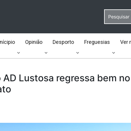
ícipio
Opinião
Desporto
Freguesias
Ver 
o AD Lustosa regressa bem no
ato