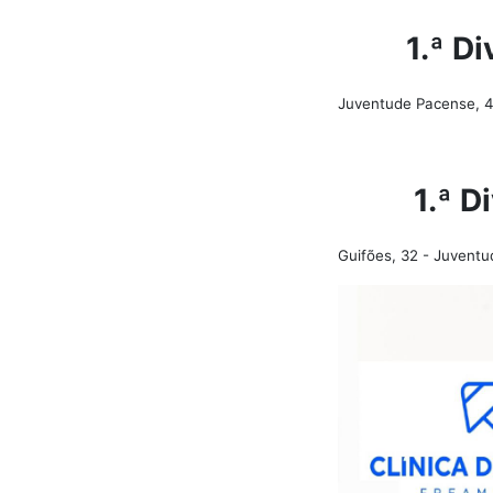
1.ª D
Juventude Pacense, 4
1.ª D
Guifões, 32 - Juvent