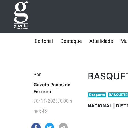
Editorial
Destaque
Atualidade
Mun
BASQUET
Por
Gazeta Paços de
Ferreira
Desporto
BASQUETE
30/11/2023, 0:00 h
NACIONAL | DIST
545