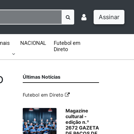
Assinar
mais
NACIONAL
Futebol em
Direto
O
Últimas Notícias
Futebol em Direto
Magazine
cultural -
edição n.º
2672 GAZETA
DE PAÇOS DE