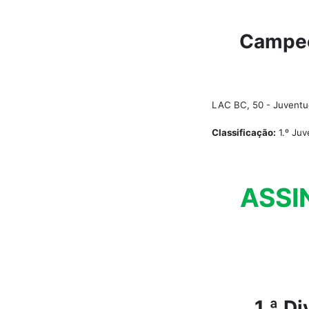
Campeon
LAC BC, 50 - Juventu
Classificação:
1.º Juv
ASSI
1.ª D