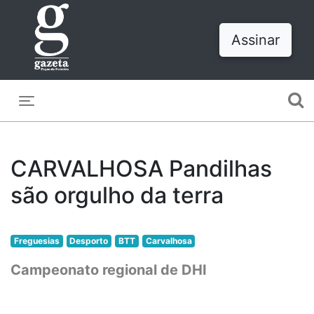
Assinar
Toggle navigation
CARVALHOSA Pandilhas
são orgulho da terra
Freguesias
Desporto
BTT
Carvalhosa
Campeonato regional de DHI